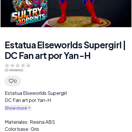
Estatua Elseworlds Supergirl |
DC Fan art por Yan-H
(
0
reviews)
0
Spec Description
Estatua Elseworlds Supergirl
DC Fan art por Yan-H
Show more
Description
Materiales: Resina ABS
Color base: Gris