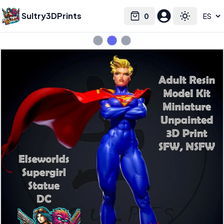
Sultry3DPrints
0
Select language
Cart
Toggle the