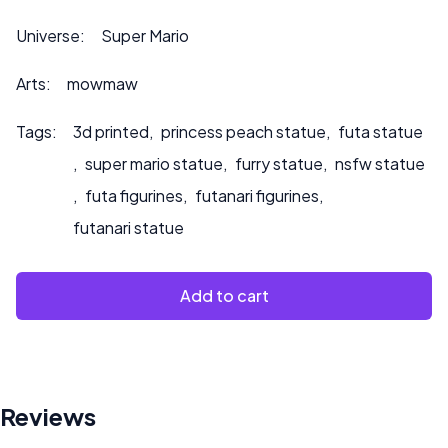
Por favor, contáctenos en ***
info@sultry3dprints.com
*** para cualquier consulta de personalización o si desea
Universe:
Super Mario
que pintemos el producto.
Arts:
mowmaw
Tags:
3d printed
,
princess peach statue
,
futa statue
,
super mario statue
,
furry statue
,
nsfw statue
,
futa figurines
,
futanari figurines
,
futanari statue
Add to cart
Reviews