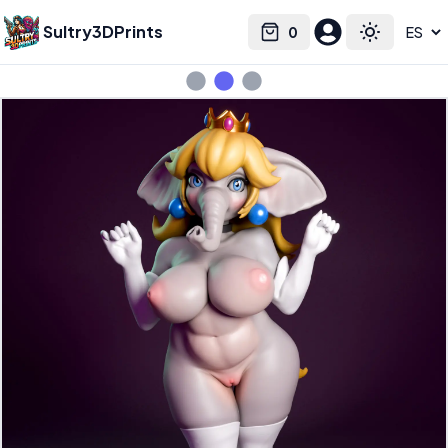
Sultry3DPrints
0
Select language
Cart
Toggle the