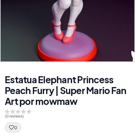
Estatua Elephant Princess
Peach Furry | Super Mario Fan
Art por mowmaw
(
0
reviews)
0