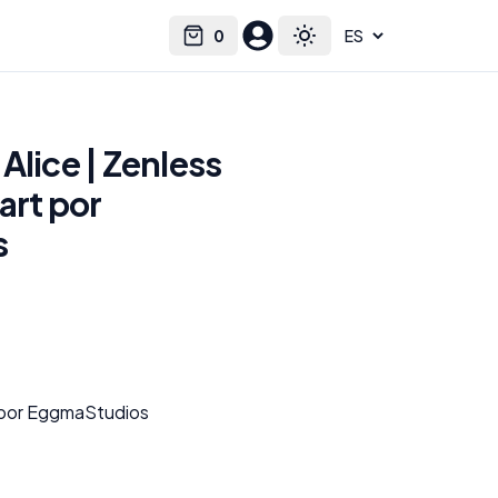
0
Select language
Cart
Toggle theme
Alice | Zenless
art por
s
 por EggmaStudios