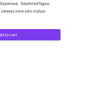
3d printed
,
3d printed figure
,
zenless zone zero statue
,
d to cart