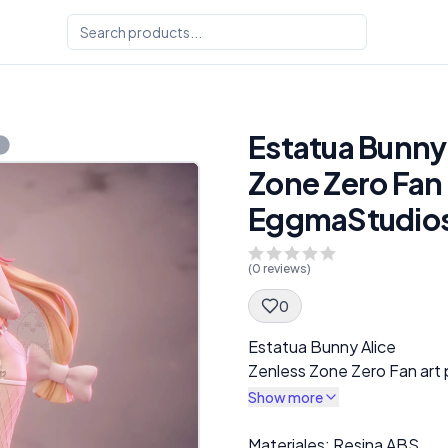
Estatua Bunny 
Zone Zero Fan 
EggmaStudio
(
0
reviews)
0
Spec Description
Estatua Bunny Alice
Zenless Zone Zero Fan art
Show more
Description
Materiales: Resina ABS