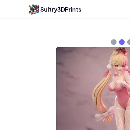
Sultry3DPrints