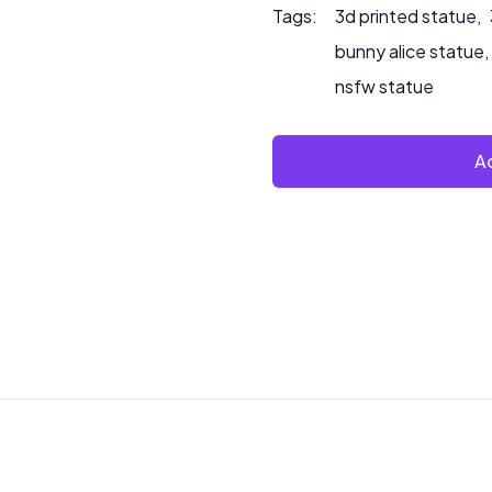
Tags:
3d printed statue
,
bunny alice statue
,
nsfw statue
Ad