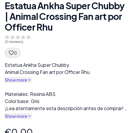
Estatua Ankha Super Chubby
| Animal Crossing Fan art por
Officer Rhu
(
0
reviews)
0
Spec Description
Estatua Ankha Super Chubby
Animal Crossing Fan art por Officer Rhu
Show more
Description
Materiales: Resina ABS
Color base: Gris
¡Lea atentamente esta descripción antes de comprar!
La impresión final se entregará en resina gris. Hay varias
Show more
versiones disponibles en la sección “Estilo”, incluidas
opciones con ropa completa o versiones desnudas.
€0.00
Product information