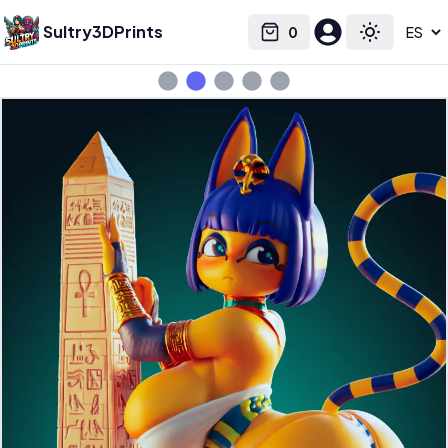
Sultry3DPrints
0
Select language
Cart
Toggle the