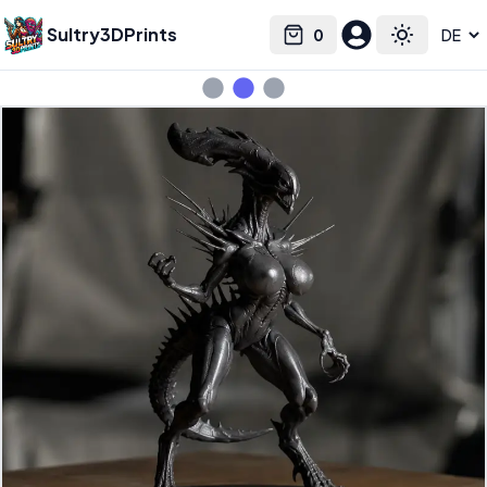
Sultry3DPrints
0
Select language
Cart
Toggle the