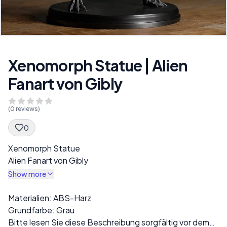
Xenomorph Statue | Alien
Fanart von Gibly
(
0
reviews)
0
Spec Description
Xenomorph Statue
Alien Fanart von Gibly
Show more
Description
Materialien: ABS-Harz
Grundfarbe: Grau
Bitte lesen Sie diese Beschreibung sorgfältig vor dem