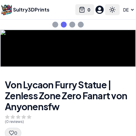
Sultry3DPrints
0
Select language
Cart
Toggle the
Von Lycaon Furry Statue |
Zenless Zone Zero Fanart von
Anyonensfw
(
0
reviews)
0