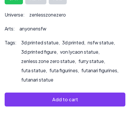
auch auf den Preis auswirken kann.
Bitte kontaktieren Sie uns unter ***
Universe:
zenlesszonezero
info@sultry3dprints.com
*** für individuelle Anfragen
oder wenn Sie möchten, dass wir das Produkt bemalen.
Arts:
anyonensfw
Tags:
3d printed statue
,
3d printed
,
nsfw statue
,
3d printed figure
,
von lycaon statue
,
zenless zone zero statue
,
furry statue
,
futa statue
,
futa figurines
,
futanari figurines
,
futanari statue
Add to cart