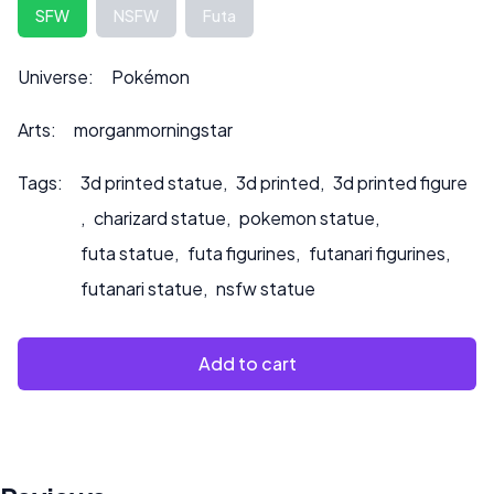
Die Höhe kann auf Anfrage angepasst werden, was sich
SFW
NSFW
Futa
auch auf den Preis auswirken kann.
Bitte kontaktieren Sie uns unter ***
Universe:
Pokémon
info@sultry3dprints.com
*** für individuelle Anfragen
oder wenn Sie möchten, dass wir das Produkt bemalen.
Arts:
morganmorningstar
Tags:
3d printed statue
,
3d printed
,
3d printed figure
,
charizard statue
,
pokemon statue
,
futa statue
,
futa figurines
,
futanari figurines
,
futanari statue
,
nsfw statue
Add to cart