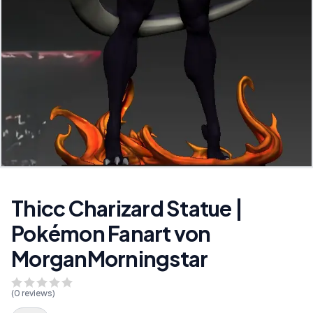
Thicc Charizard Statue |
Pokémon Fanart von
MorganMorningstar
(
0
reviews)