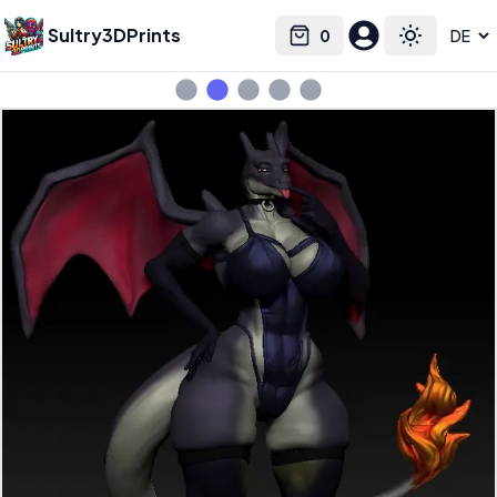
Sultry3DPrints
0
Select language
Cart
Toggle the