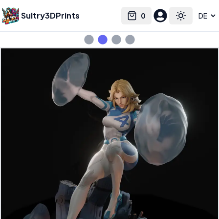
Sultry3DPrints
0
Select language
Cart
Toggle the