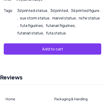
Tags:
3d printed statue
,
3d printed
,
3d printed figure
,
sue storm statue
,
marvel statue
,
nsfw statue
,
futa figurines
,
futanari figurines
,
futanari statue
,
futa statue
Add to cart
Reviews
Home
Packaging & Handling