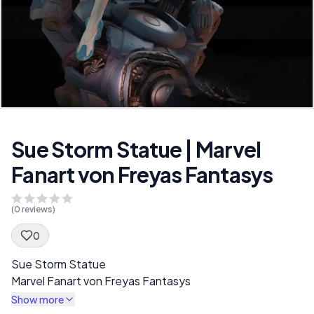
Sue Storm Statue | Marvel
Fanart von Freyas Fantasys
(
0
reviews)
0
Spec Description
Sue Storm Statue
Marvel Fanart von Freyas Fantasys
Show more