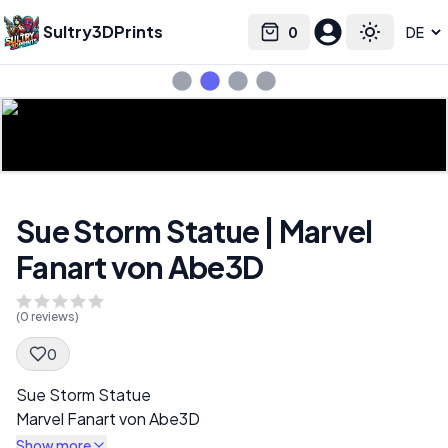
Sultry3DPrints
0
Select language
Cart
Toggle the
Sue Storm Statue | Marvel
Fanart von Abe3D
(
0
reviews)
0
Spec Description
Sue Storm Statue
Marvel Fanart von Abe3D
Show more