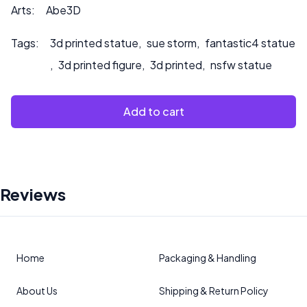
oder wenn Sie möchten, dass wir das Produkt bemalen.
Arts:
Abe3D
Tags:
3d printed statue
,
sue storm
,
fantastic4 statue
,
3d printed figure
,
3d printed
,
nsfw statue
Add to cart
Reviews
Home
Packaging & Handling
About Us
Shipping & Return Policy