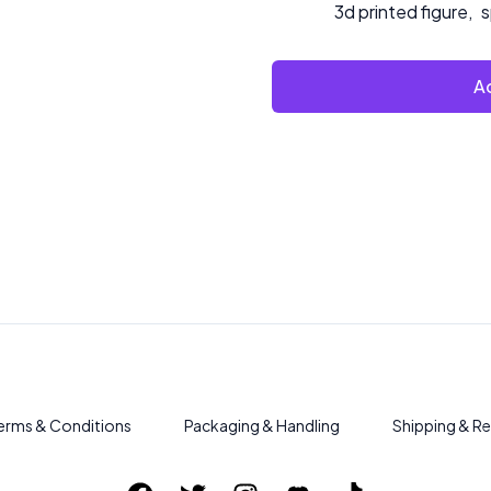
3d printed figure
,
s
Ad
erms & Conditions
Packaging & Handling
Shipping & Re