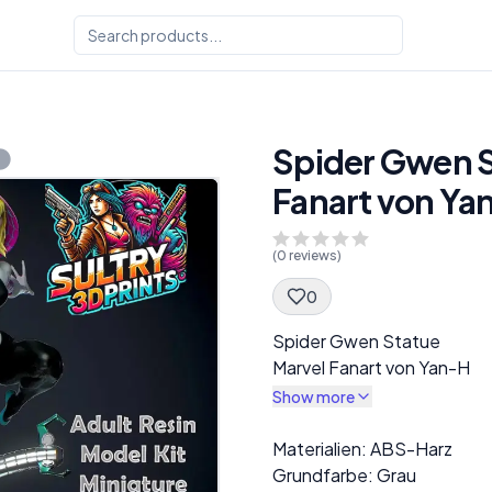
Spider Gwen S
Fanart von Ya
(
0
reviews)
0
Spec Description
Spider Gwen Statue
Marvel Fanart von Yan-H
Show more
Description
Materialien: ABS-Harz
Grundfarbe: Grau