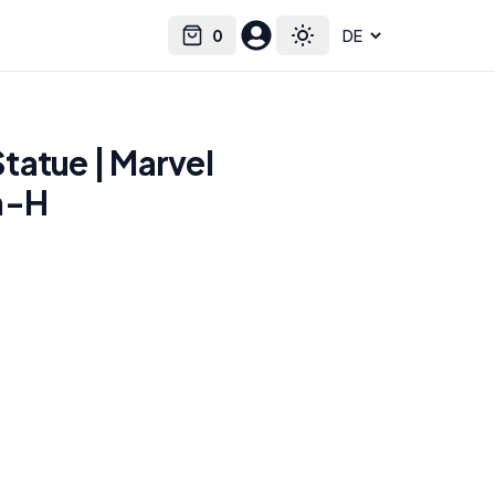
0
Select language
Cart
Toggle theme
tatue | Marvel
n-H