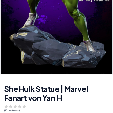
She Hulk Statue | Marvel
Fanart von Yan H
(
0
reviews)