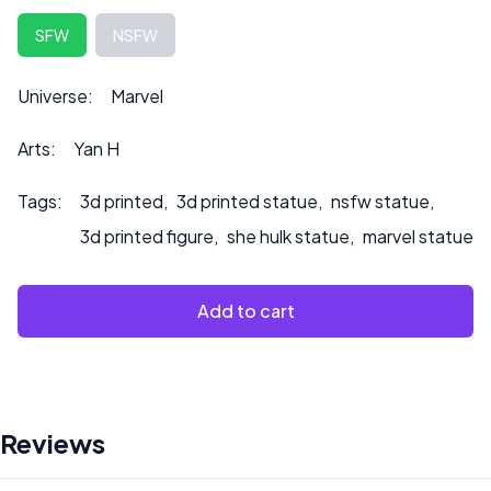
Die Höhe kann auf Anfrage angepasst werden, was sich
SFW
NSFW
auch auf den Preis auswirken kann.
Bitte kontaktieren Sie uns unter ***
Universe:
Marvel
info@sultry3dprints.com
*** für individuelle Anfragen
oder wenn Sie möchten, dass wir das Produkt bemalen.
Arts:
Yan H
Tags:
3d printed
,
3d printed statue
,
nsfw statue
,
3d printed figure
,
she hulk statue
,
marvel statue
Add to cart
Reviews