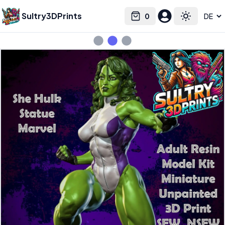
Sultry3DPrints
0
Select language
Cart
Toggle the