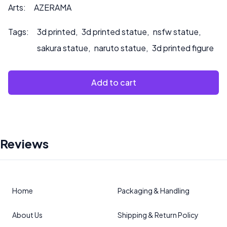
oder wenn Sie möchten, dass wir das Produkt bemalen.
Arts:
AZERAMA
Tags:
3d printed
,
3d printed statue
,
nsfw statue
,
sakura statue
,
naruto statue
,
3d printed figure
Add to cart
Reviews
Home
Packaging & Handling
About Us
Shipping & Return Policy