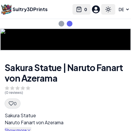
Sultry3DPrints
0
Select language
Cart
Toggle the
Sakura Statue | Naruto Fanart
von Azerama
(
0
reviews)
0
Spec Description
Sakura Statue
Naruto Fanart von Azerama
Show more