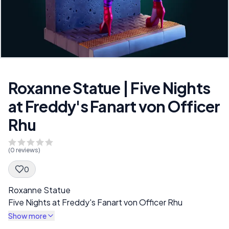
Roxanne Statue | Five Nights
at Freddy's Fanart von Officer
Rhu
(
0
reviews)
0
Spec Description
Roxanne Statue
Five Nights at Freddy's Fanart von Officer Rhu
Show more