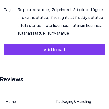
Tags:
3d printed statue
,
3d printed
,
3d printed figure
,
roxanne statue
,
five nights at freddy's statue
,
futa statue
,
futa figurines
,
futanari figurines
,
futanari statue
,
furry statue
Add to cart
Reviews
Home
Packaging & Handling