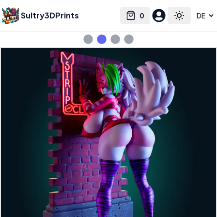
Sultry3DPrints
0
Select language
Cart
Toggle the