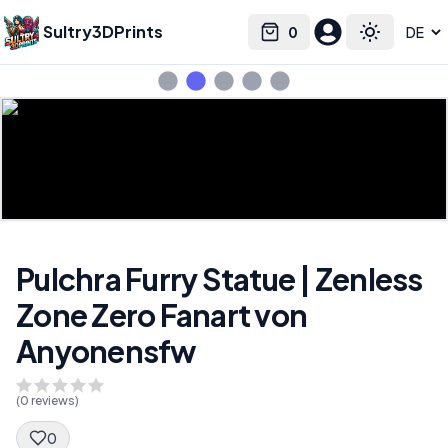
Sultry3DPrints
0
Select language
Cart
Toggle the
Pulchra Furry Statue | Zenless
Zone Zero Fanart von
Anyonensfw
(
0
reviews)
0