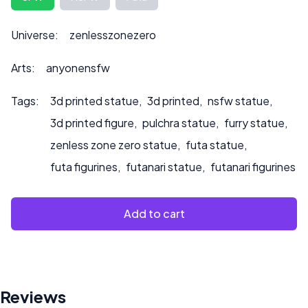
auch auf den Preis auswirken kann.
Bitte kontaktieren Sie uns unter ***
Universe:
zenlesszonezero
info@sultry3dprints.com
*** für individuelle Anfragen
oder wenn Sie möchten, dass wir das Produkt bemalen.
Arts:
anyonensfw
Tags:
3d printed statue
,
3d printed
,
nsfw statue
,
3d printed figure
,
pulchra statue
,
furry statue
,
zenless zone zero statue
,
futa statue
,
futa figurines
,
futanari statue
,
futanari figurines
Add to cart
Reviews