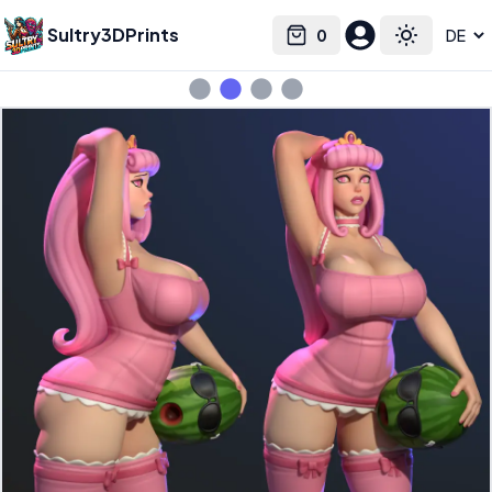
Sultry3DPrints
0
Select language
Cart
Toggle the