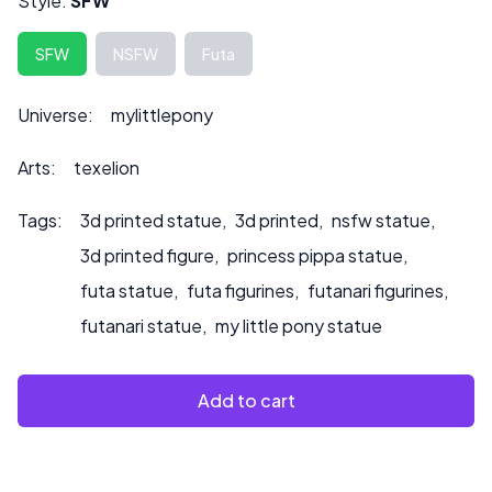
Style:
SFW
Die Höhe kann auf Anfrage angepasst werden, was sich
SFW
NSFW
Futa
auch auf den Preis auswirken kann.
Bitte kontaktieren Sie uns unter ***
Universe:
mylittlepony
info@sultry3dprints.com
*** für individuelle Anfragen
oder wenn Sie möchten, dass wir das Produkt bemalen.
Arts:
texelion
Tags:
3d printed statue
,
3d printed
,
nsfw statue
,
3d printed figure
,
princess pippa statue
,
futa statue
,
futa figurines
,
futanari figurines
,
futanari statue
,
my little pony statue
Add to cart