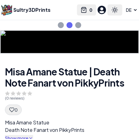
Sultry3DPrints
0
Select language
Cart
Toggle the
Misa Amane Statue | Death
Note Fanart von PikkyPrints
(
0
reviews)
0
Spec Description
Misa Amane Statue
Death Note Fanart von PikkyPrints
Show more