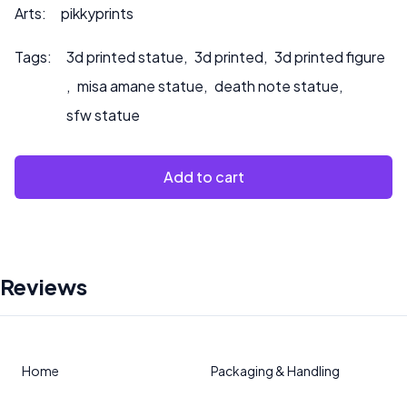
oder wenn Sie möchten, dass wir das Produkt bemalen.
Arts:
pikkyprints
Tags:
3d printed statue
,
3d printed
,
3d printed figure
,
misa amane statue
,
death note statue
,
sfw statue
Add to cart
Reviews
Home
Packaging & Handling