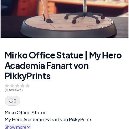
Mirko Office Statue | My Hero
Academia Fanart von
PikkyPrints
(
0
reviews)
0
Spec Description
Mirko Office Statue
My Hero Academia Fanart von PikkyPrints
Show more