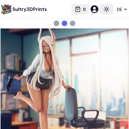
Sultry3DPrints
0
Select language
Cart
Toggle the