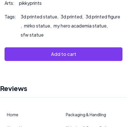
oder wenn Sie möchten, dass wir das Produkt bemalen.
Arts:
pikkyprints
Tags:
3d printed statue
,
3d printed
,
3d printed figure
,
mirko statue
,
my hero academia statue
,
sfw statue
Add to cart
Reviews
Home
Packaging & Handling