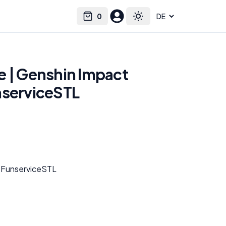
0
Select language
Cart
Toggle theme
e | Genshin Impact
nserviceSTL
 FunserviceSTL