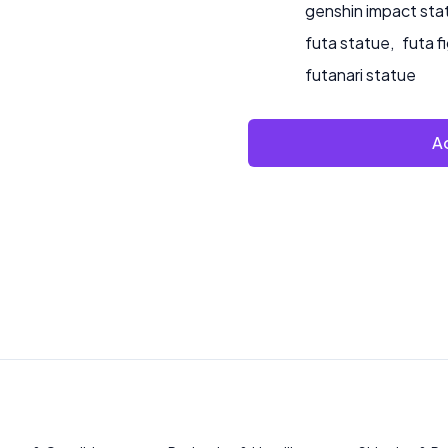
genshin impact sta
futa statue
,
futa f
futanari statue
Ad