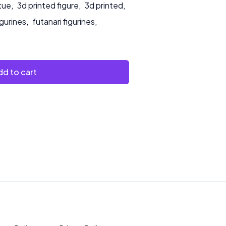
tue
,
3d printed figure
,
3d printed
,
igurines
,
futanari figurines
,
d to cart