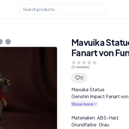
Mavuika Statu
Fanart von Fu
(
0
reviews)
0
Spec Description
Mavuika Statue
Genshin Impact Fanart von
Show more
Description
Materialien: ABS-Harz
Grundfarbe: Grau