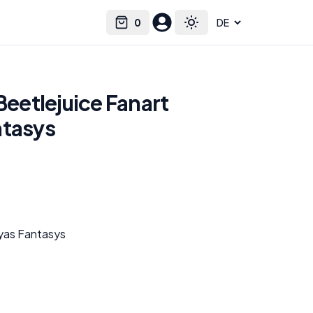
0
Select language
Cart
Toggle theme
 Beetlejuice Fanart
ntasys
eyas Fantasys