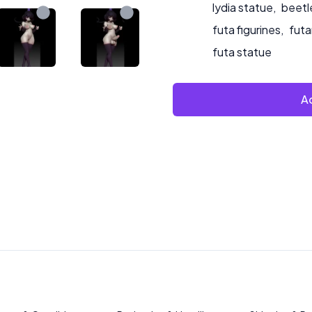
lydia statue
,
beetl
futa figurines
,
futa
futa statue
Ad