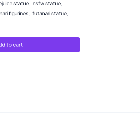
ejuice statue
,
nsfw statue
,
nari figurines
,
futanari statue
,
d to cart