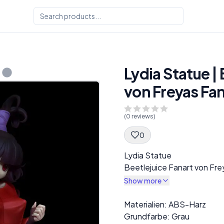
Lydia Statue |
von Freyas Fa
(
0
reviews)
0
Spec Description
Lydia Statue
Beetlejuice Fanart von Fr
Show more
Description
Materialien: ABS-Harz
Grundfarbe: Grau