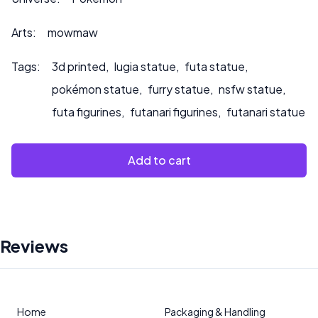
info@sultry3dprints.com
*** für individuelle Anfragen
oder wenn Sie möchten, dass wir das Produkt bemalen.
Arts:
mowmaw
Tags:
3d printed
,
lugia statue
,
futa statue
,
pokémon statue
,
furry statue
,
nsfw statue
,
futa figurines
,
futanari figurines
,
futanari statue
Add to cart
Reviews
Home
Packaging & Handling