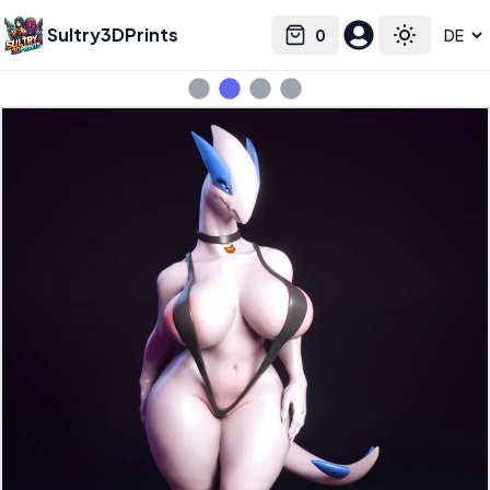
Sultry3DPrints
0
Select language
Cart
Toggle the