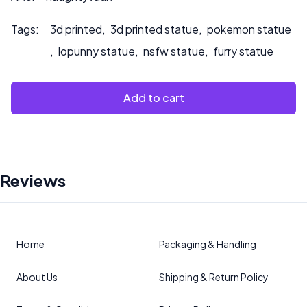
Tags:
3d printed
,
3d printed statue
,
pokemon statue
,
lopunny statue
,
nsfw statue
,
furry statue
Add to cart
Reviews
Home
Packaging & Handling
About Us
Shipping & Return Policy