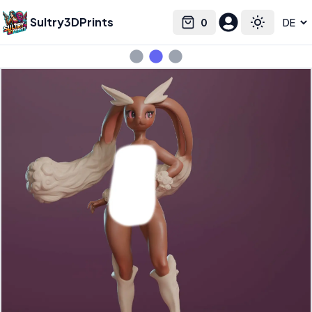
Sultry3DPrints
0
Select language
Cart
Toggle the