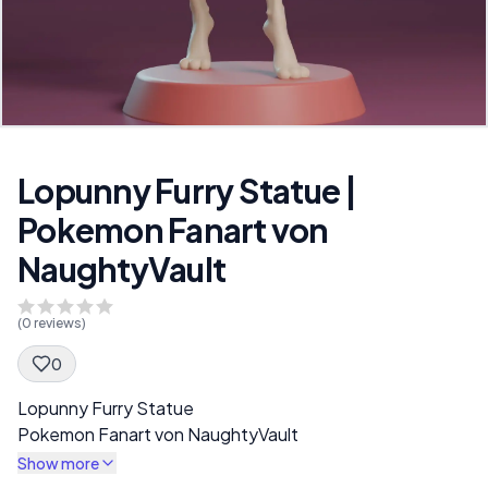
Lopunny Furry Statue |
Pokemon Fanart von
NaughtyVault
(
0
reviews)
0
Spec Description
Lopunny Furry Statue
Pokemon Fanart von NaughtyVault
Show more