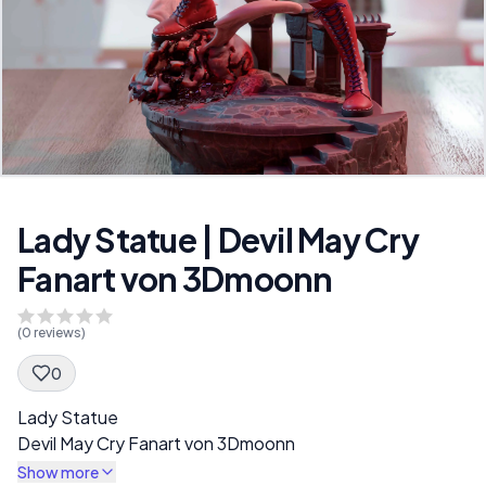
Lady Statue | Devil May Cry
Fanart von 3Dmoonn
(
0
reviews)
0
Spec Description
Lady Statue
Devil May Cry Fanart von 3Dmoonn
Show more