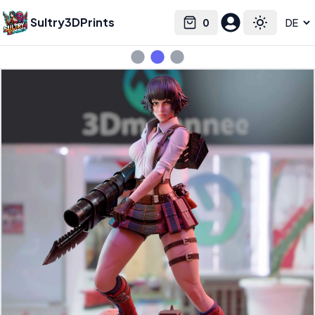
Sultry3DPrints
0
Select language
Cart
Toggle the