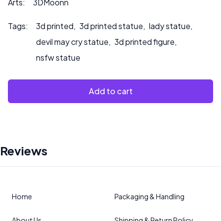
Arts:
3DMoonn
Tags:
3d printed
,
3d printed statue
,
lady statue
,
devil may cry statue
,
3d printed figure
,
nsfw statue
Add to cart
Reviews
Home
Packaging & Handling
About Us
Shipping & Return Policy