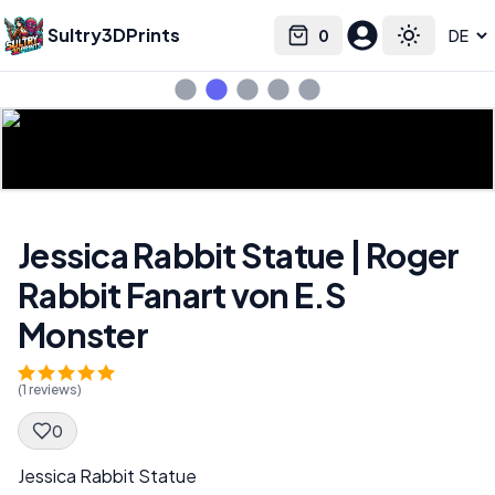
Sultry3DPrints
0
Select language
Cart
Toggle the
Jessica Rabbit Statue | Roger
Rabbit Fanart von E.S
Monster
(
1
reviews)
0
Spec Description
Jessica Rabbit Statue