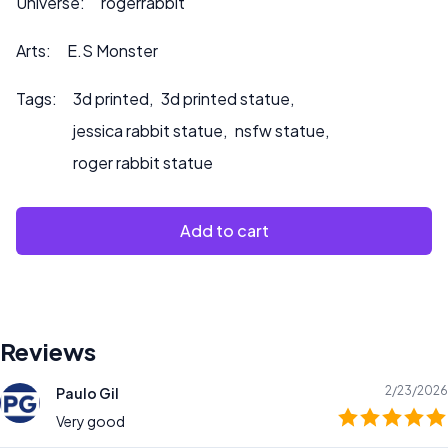
Universe:
rogerrabbit
info@sultry3dprints.com
*** für individuelle Anfragen
oder wenn Sie möchten, dass wir das Produkt bemalen.
Arts:
E.S Monster
Tags:
3d printed
,
3d printed statue
,
jessica rabbit statue
,
nsfw statue
,
roger rabbit statue
Add to cart
Reviews
2/23/2026
Paulo Gil
Very good