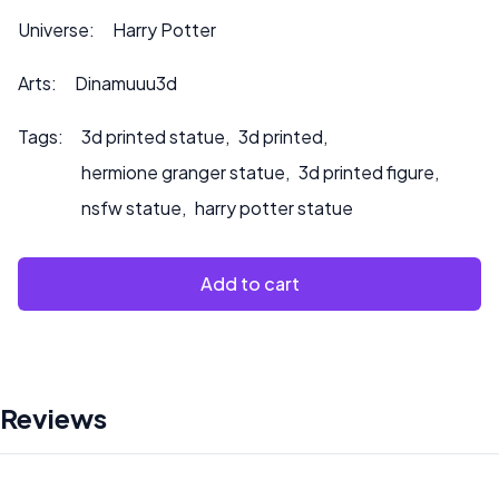
Bitte kontaktieren Sie uns unter ***
Universe:
Harry Potter
info@sultry3dprints.com
*** für individuelle Anfragen
oder wenn Sie möchten, dass wir das Produkt bemalen.
Arts:
Dinamuuu3d
Tags:
3d printed statue
,
3d printed
,
hermione granger statue
,
3d printed figure
,
nsfw statue
,
harry potter statue
Add to cart
Reviews