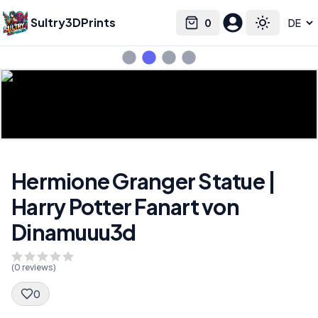
Sultry3DPrints
0
Select language
Cart
Toggle the
Hermione Granger Statue |
Harry Potter Fanart von
Dinamuuu3d
(
0
reviews)
0