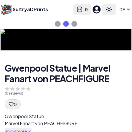
Sultry3DPrints
0
Select language
Cart
Toggle the
Gwenpool Statue | Marvel
Fanart von PEACHFIGURE
(
0
reviews)
0
Spec Description
Gwenpool Statue
Marvel Fanart von PEACHFIGURE
Show more