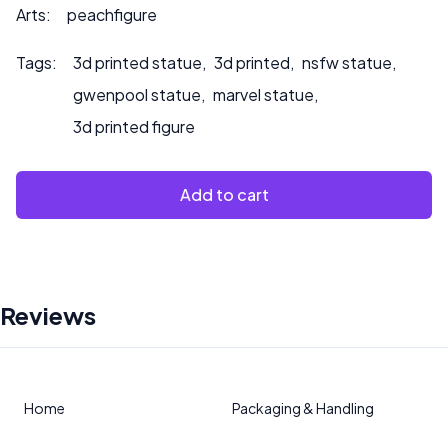
oder wenn Sie möchten, dass wir das Produkt bemalen.
Arts:
peachfigure
Tags:
3d printed statue
,
3d printed
,
nsfw statue
,
gwenpool statue
,
marvel statue
,
3d printed figure
Add to cart
Reviews
Home
Packaging & Handling