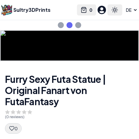
Sultry3DPrints
0
Select language
Cart
Toggle the
Furry Sexy Futa Statue |
Original Fanart von
FutaFantasy
(
0
reviews)
0