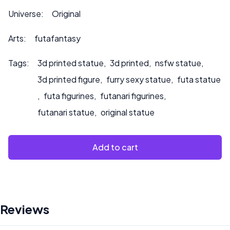
Bitte kontaktieren Sie uns unter ***
Universe:
Original
info@sultry3dprints.com
*** für individuelle Anfragen
oder wenn Sie möchten, dass wir das Produkt bemalen.
Arts:
futafantasy
Tags:
3d printed statue
,
3d printed
,
nsfw statue
,
3d printed figure
,
furry sexy statue
,
futa statue
,
futa figurines
,
futanari figurines
,
futanari statue
,
original statue
Add to cart
Reviews