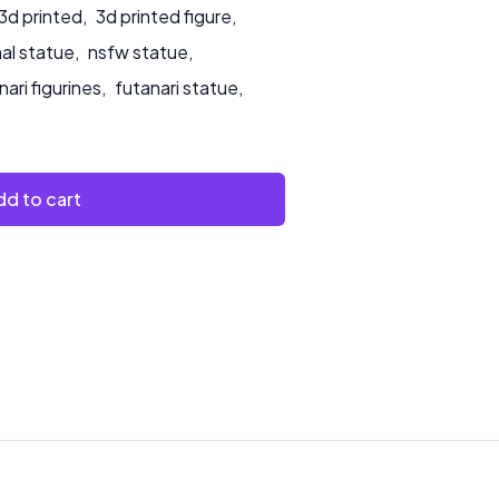
3d printed
,
3d printed figure
,
nal statue
,
nsfw statue
,
nari figurines
,
futanari statue
,
d to cart