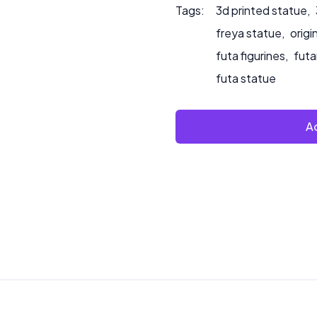
Tags:
3d printed statue
,
freya statue
,
origi
futa figurines
,
futa
futa statue
Ad