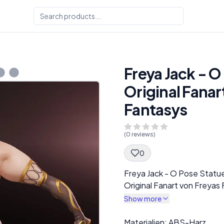
Freya Jack - O
Original Fanar
Fantasys
(
0
reviews)
0
Spec Description
Freya Jack - O Pose Statu
Original Fanart von Freyas
Show more
Description
Materialien: ABS-Harz