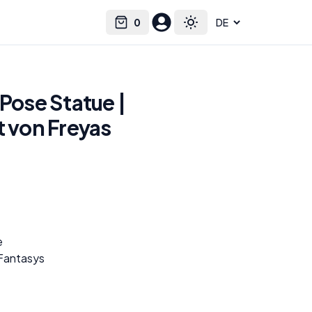
0
Select language
Cart
Toggle theme
 Pose Statue |
t von Freyas
e
 Fantasys