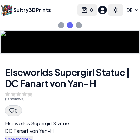
Sultry3DPrints
0
Select language
Cart
Toggle the
Elseworlds Supergirl Statue |
DC Fanart von Yan-H
(
0
reviews)
0
Spec Description
Elseworlds Supergirl Statue
DC Fanart von Yan-H
Show more