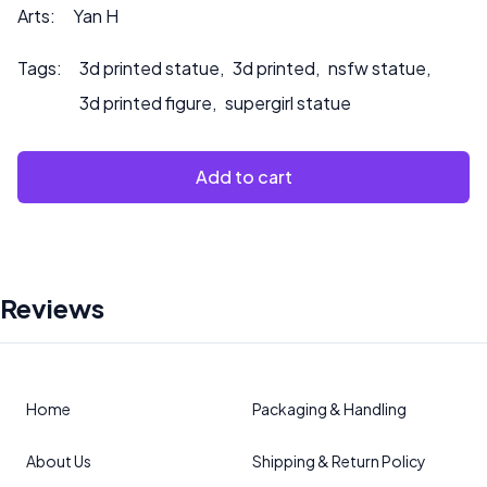
oder wenn Sie möchten, dass wir das Produkt bemalen.
Arts:
Yan H
Tags:
3d printed statue
,
3d printed
,
nsfw statue
,
3d printed figure
,
supergirl statue
Add to cart
Reviews
Home
Packaging & Handling
About Us
Shipping & Return Policy