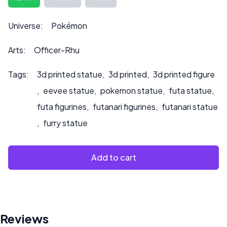
auch auf den Preis auswirken kann.
Bitte kontaktieren Sie uns unter ***
Universe:
Pokémon
info@sultry3dprints.com
*** für individuelle Anfragen
oder wenn Sie möchten, dass wir das Produkt bemalen.
Arts:
Officer-Rhu
Tags:
3d printed statue
,
3d printed
,
3d printed figure
,
eevee statue
,
pokemon statue
,
futa statue
,
futa figurines
,
futanari figurines
,
futanari statue
,
furry statue
Add to cart
Reviews