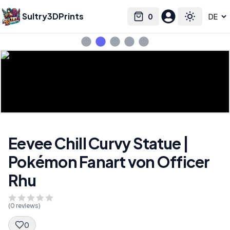
Sultry3DPrints
0
Select language
Cart
Toggle the
Eevee Chill Curvy Statue |
Pokémon Fanart von Officer
Rhu
(
0
reviews)
0