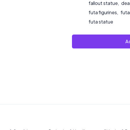
fallout statue
,
dea
futa figurines
,
futa
futa statue
Ad