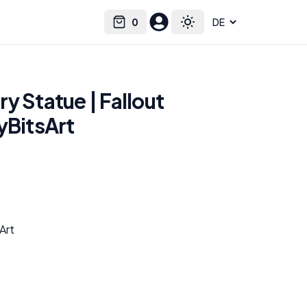
0
Select language
Cart
Toggle theme
y Statue | Fallout
yBitsArt
Art