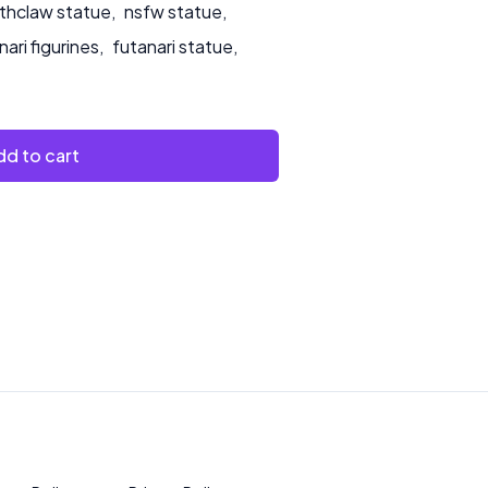
thclaw statue
,
nsfw statue
,
nari figurines
,
futanari statue
,
d to cart