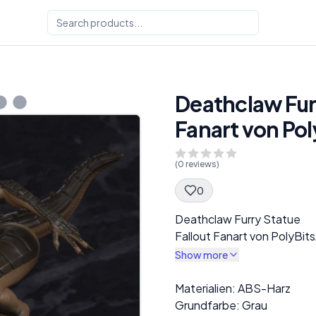
Deathclaw Furr
Fanart von Pol
(
0
reviews)
0
Spec Description
Deathclaw Furry Statue
Fallout Fanart von PolyBits
Show more
Description
Materialien: ABS-Harz
Grundfarbe: Grau