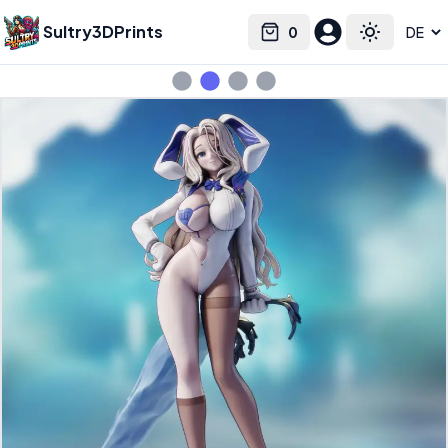
Sultry3DPrints
0
Select language
Cart
Toggle the