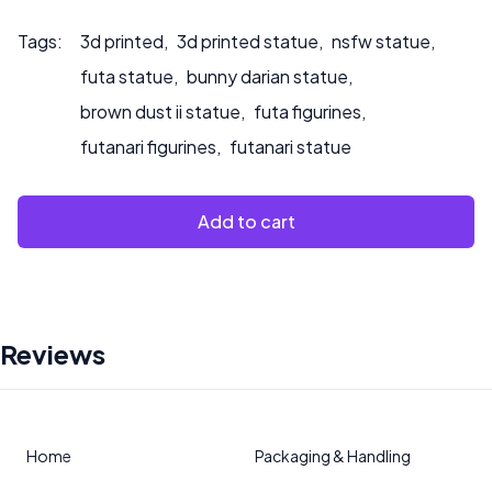
Tags:
3d printed
,
3d printed statue
,
nsfw statue
,
futa statue
,
bunny darian statue
,
brown dust ii statue
,
futa figurines
,
futanari figurines
,
futanari statue
Add to cart
Reviews
Home
Packaging & Handling