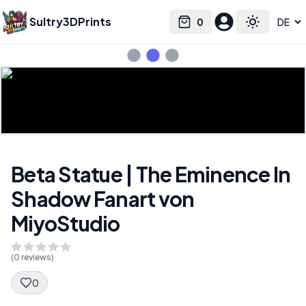
Sultry3DPrints
0
Select language
Cart
Toggle the
Beta Statue | The Eminence In
Shadow Fanart von
MiyoStudio
(
0
reviews)
0