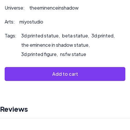
Bitte kontaktieren Sie uns unter ***
Universe:
theeminenceinshadow
info@sultry3dprints.com
*** für individuelle Anfragen
oder wenn Sie möchten, dass wir das Produkt bemalen.
Arts:
miyostudio
Tags:
3d printed statue
,
beta statue
,
3d printed
,
the eminence in shadow statue
,
3d printed figure
,
nsfw statue
Add to cart
Reviews