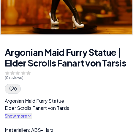
Argonian Maid Furry Statue |
Elder Scrolls Fanart von Tarsis
(
0
reviews)
0
Spec Description
Argonian Maid Furry Statue
Elder Scrolls Fanart von Tarsis
Show more
Description
Materialien: ABS-Harz