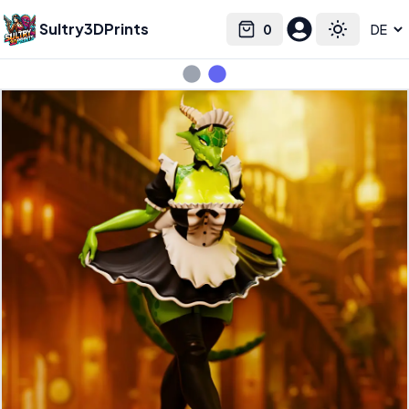
Sultry3DPrints
0
Select language
Cart
Toggle the