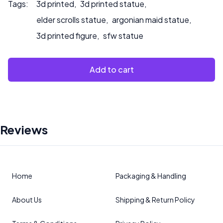
Tags:
3d printed
,
3d printed statue
,
elder scrolls statue
,
argonian maid statue
,
3d printed figure
,
sfw statue
Add to cart
Reviews
Home
Packaging & Handling
About Us
Shipping & Return Policy