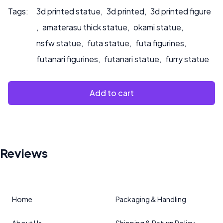
Tags:
3d printed statue
,
3d printed
,
3d printed figure
,
amaterasu thick statue
,
okami statue
,
nsfw statue
,
futa statue
,
futa figurines
,
futanari figurines
,
futanari statue
,
furry statue
Add to cart
Reviews
Home
Packaging & Handling