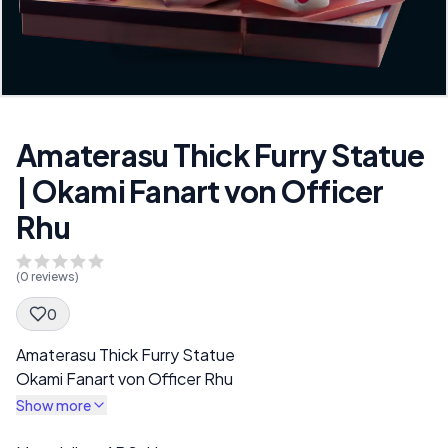
Amaterasu Thick Furry Statue
| Okami Fanart von Officer
Rhu
(
0
reviews)
0
Spec Description
Amaterasu Thick Furry Statue
Okami Fanart von Officer Rhu
Show more