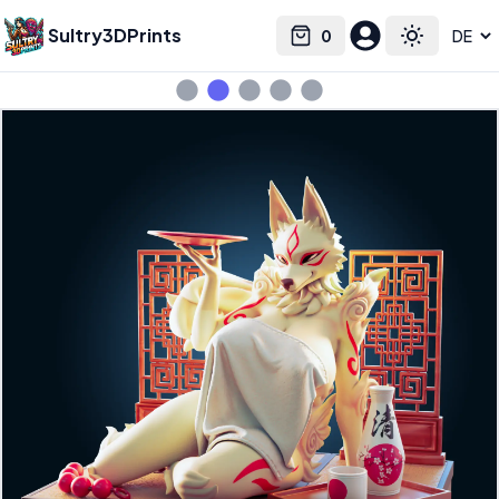
Sultry3DPrints
0
Select language
Cart
Toggle the